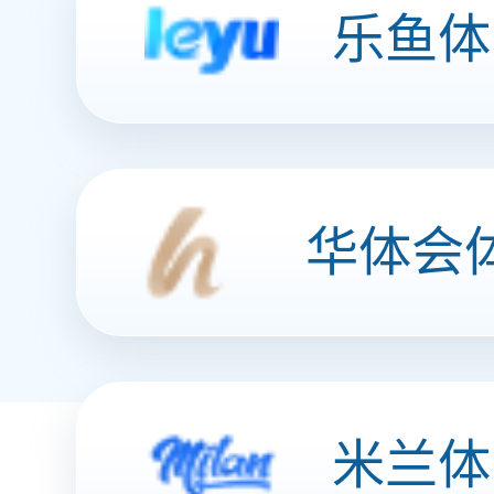
的嫌疑，都会削弱这
总结来看，这场里程碑
球失准与判罚尺度的
联盟需要在球星叙事与
仍会一次次撕裂球迷
的机制来化解。
上一篇：
国羽男双梁王组合本赛季胜率82%，…