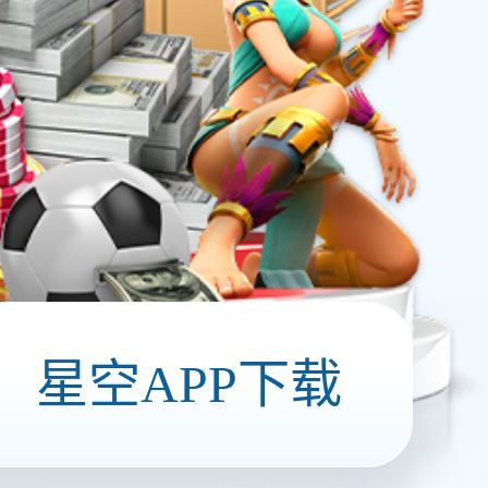
人瞠目结舌。从回放来
得更为严厉。例如，在
锋霍姆格伦的掩护却被
背景，裁判有意无意地
节点集体失准，七罚全
买通裁判保送里程碑”的