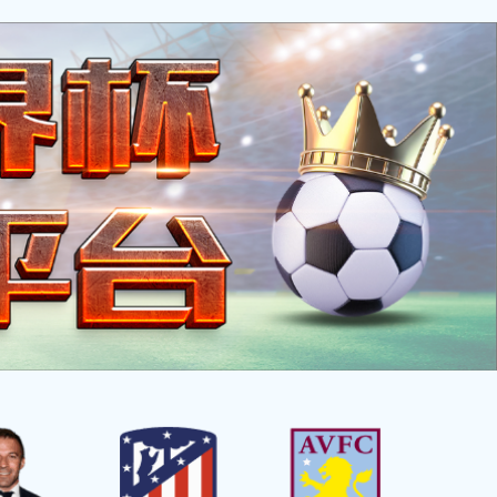
App
公司
体育
注册入口
简介
新闻
空官网首页入口
赛事实时
页入口APP
为您带来高速、高清、稳
端访问