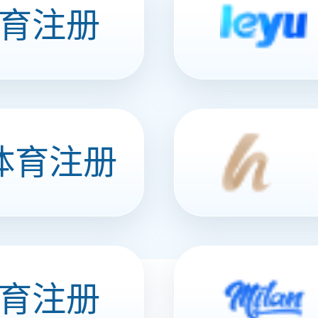
项运动的纯粹性。
之战，既是詹姆斯个人能力的又一次展示，也是NBA运营中不
巧合，或许只是偶然，但在社交媒体放大镜下，任何细微异常都
比赛公正之间找到更平衡的支点，否则类似“湖人被质疑买通裁
的信任。对于詹姆斯而言，他的成就无需质疑，但围绕比赛本身