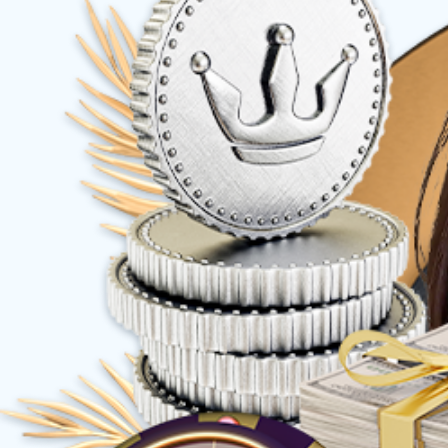
员亚历山大更是两罚全
送里程碑”的声浪，球
素。