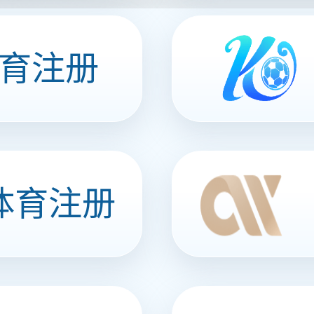
现了超强的个人能力，不仅突破暴扣，还命中多记中远投，全场2
为个人荣誉簿增添了厚重一笔，但争议却让这场胜利蒙上阴影。
强攻和詹姆斯的串联，一度建立两位数领先优势，但雷霆的顽强反
声成为转折点：雷霆球员在罚球线上屡次失手，而湖人则通过稳
局。这种对比，让外界进一步质疑是否有外力干预比赛结果。事实
护驾”的传闻，但像这次对手罚球全丢的极端情况，仍属罕见。
此更具传播力。
联盟形象：争议背后的信任危机
发表评论，但ESPN评论员斯蒂芬·A·史密斯在节目中直言：“这
判罚尺度必须统一。”社交平台上，雷霆球迷和部分中立球迷发
。湖人阵营则反驳称，罚球是球员个人能力的体现，失准不应归
星商业价值与保持比赛公正之间的长期矛盾。如果湖人被质疑买
的公信力或将面临更大挑战。毕竟，篮球比赛的魅力在于不可预