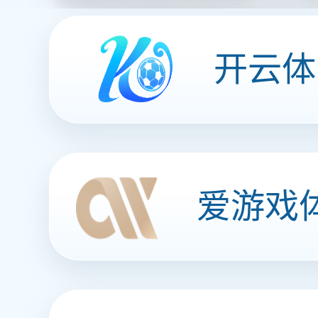
詹姆斯在这场比赛中展
人。他的得分夜无疑
节依靠戴维斯的内线
关键时刻，裁判的哨
分钟6罚5中）锁定胜
球员里程碑时刻裁判“
里程碑的言论，也因
社交媒体与
赛后，NBA官方并未
球失准可以被接受，但
该场比赛的裁判报告
反映出联盟在维护球
控无法被证伪，联盟