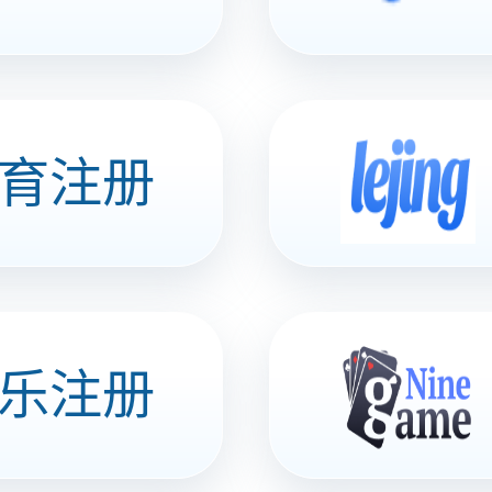
#3
#
疑买通裁判保送里程
浙江稠州vs深圳：吴前突破
被撞倒未吹
-09
推荐
2026-07-24
推荐
联系我们